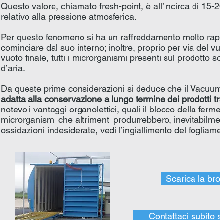
Questo valore, chiamato fresh-point, è all’incirca di 15-
relativo alla pressione atmosferica.
Per questo fenomeno si ha un raffreddamento molto rapi
cominciare dal suo interno; inoltre, proprio per via del v
vuoto finale, tutti i microrganismi presenti sul prodot
d’aria.
Da queste prime considerazioni si deduce che il Vacuu
adatta alla conservazione a lungo termine dei prodotti tra
notevoli vantaggi organolettici, quali il blocco della fer
microrganismi che altrimenti produrrebbero, inevitabilm
ossidazioni indesiderate, vedi l’ingiallimento del fogliam
Scarica la br
Contattaci subito