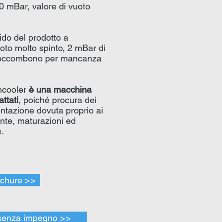
20 mBar, valore di vuoto
do del prodotto a
uoto molto spinto, 2 mBar di
to soccombono per mancanza
mcooler
è una macchina
ttati
, poiché procura dei
mentazione dovuta proprio ai
ente, maturazioni ed
e.
ochure >>
 senza impegno >>