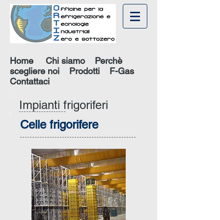
Home
Chi siamo
Perchè
scegliere noi
Prodotti
F-Gas
Contattaci
Impianti frigoriferi
Celle frigorifere